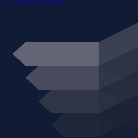
es
Casinos Not On Gamstop