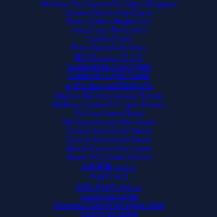
Meilleur Site Casino En Ligne Belgique
Casino Online Non Aams
Poker Online Migliori Siti
Live Crazy Time Italia
Casino Esteri
Paris Sportif Ufc Mma
稼げるカジノアプリ
Scommesse Con Crypto
Casino En Ligne Fiable
คาสิโนบิทคอยน์ได้เงินจริง
Migliori Siti Scommesse Bitcoin
Meilleur Casino En Ligne France
Siti Non Aams Sicuri
Siti Scommesse Non Aams
Casino Non Aams Sicuri
Casino Non Aams Sicuri
Nuovi Casino Non Aams
Nuovi Siti Casino Online
仮想通貨 カジノ
온라인 슬롯
익명 온라인 카지노
Casino En Ligne
Nouveau Casino En Ligne 2026
Casino En Ligne