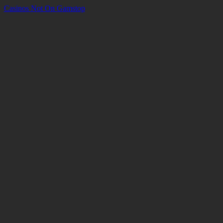
Casinos Not On Gamstop