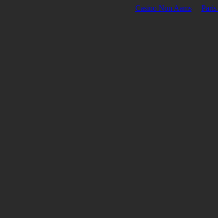
Casino Non Aams
Paris